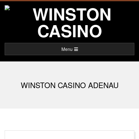
Skip
to
content
W
Primary
Menu
I
Navigation
Menu
N
WINSTON CASINO ADENAU
S
T
O