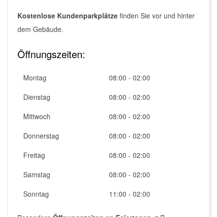
Kostenlose Kundenparkplätze
finden Sie vor und hinter
dem Gebäude.
Öffnungszeiten:
Montag
08:00 - 02:00
Dienstag
08:00 - 02:00
Mittwoch
08:00 - 02:00
Donnerstag
08:00 - 02:00
Freitag
08:00 - 02:00
Samstag
08:00 - 02:00
Sonntag
11:00 - 02:00