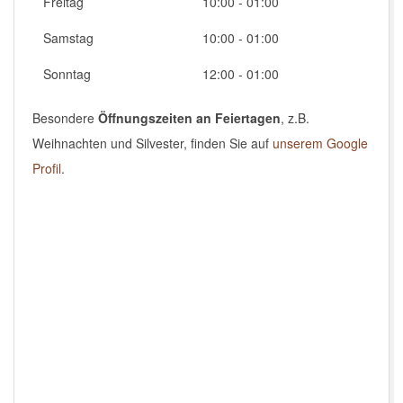
Freitag
10:00 - 01:00
Samstag
10:00 - 01:00
Sonntag
12:00 - 01:00
Besondere
Öffnungszeiten an Feiertagen
, z.B.
Weihnachten und Silvester, finden Sie auf
unserem Google
Profil
.