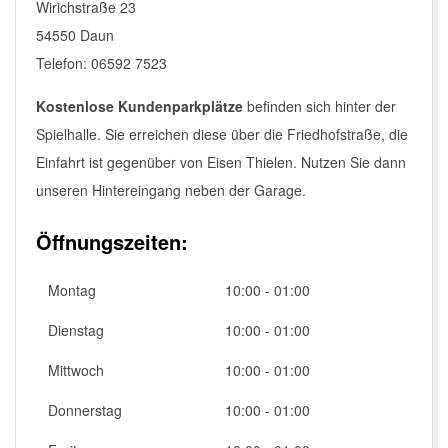
N
Wirichstraße 23
54550
Daun
C
Telefon:
06592 7523
A
Kostenlose Kundenparkplätze
befinden sich hinter der
Spielhalle. Sie erreichen diese über die Friedhofstraße, die
S
Einfahrt ist gegenüber von Eisen Thielen. Nutzen Sie dann
unseren Hintereingang neben der Garage.
I
Öffnungszeiten:
N
Montag
10:00 - 01:00
O
Dienstag
10:00 - 01:00
Mittwoch
10:00 - 01:00
Donnerstag
10:00 - 01:00